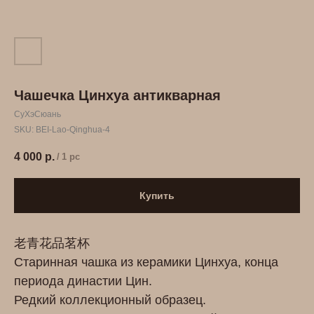
Чашечка Цинхуа антикварная
СуХэСюань
SKU:
BEI-Lao-Qinghua-4
4 000
р.
/
1 pc
Купить
老青花品茗杯
Старинная чашка из керамики Цинхуа, конца
периода династии Цин.
Редкий коллекционный образец.