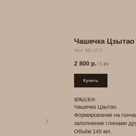
Чашечка Цзытао
SKU:
BEI-ZT-5
2 800
р.
/
1 pc
Купить
紫陶品茗杯
Чашечка Цзытао.
Формирование на гончар
заполнение глинами дру
Объём 145 мл.