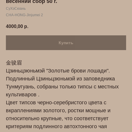
весенний сбор 50 г.
СуХэСюань
CHA-HONG-Jinjumei 2
4000,00
р.
Купить
金骏眉
Цзиньцзюньмэй "Золотые брови лошади".
Подлинный Цзиньцзюньмэй из заповедника
Тунмугуань, собраны только типсы с
местных
культиваров .
Цвет типсов черно-серебристого цвета с
вкраплениями золотого, ростки
мощные и
относительно крупные, что соответствует
критериям подлинного автохтонного чая