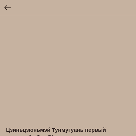
Цзиньцзюньмэй Тунмугуань первый