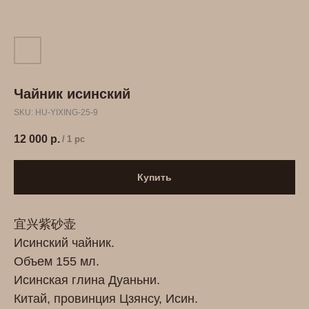
Чайник исинский
SKU:
HU-YIXING-25-9
12 000
р.
/
1 pc
Купить
宜兴紫砂壶
Исинский чайник.
Объем 155 мл.
Исинская глина Дуаньни.
Китай, провинция Цзянсу, Исин.