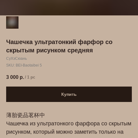
Чашечка ультратонкий фарфор со
скрытым рисунком средняя
СуХэСюань
SKU:
BEI-Baotaibei 5
3 000
р.
/
1 pc
Купить
薄胎瓷品茗杯中
Чашечка из ультратонкого фарфора со скрытым
рисунком, который можно заметить только на