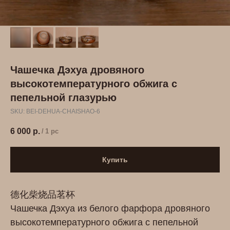
Чашечка Дэхуа дровяного
высокотемпературного обжига с
пепельной глазурью
SKU:
BEI-DEHUA-CHAISHAO-6
6 000
р.
/
1 pc
Купить
德化柴烧品茗杯
Чашечка Дэхуа из белого фарфора дровяного
высокотемпературного обжига с пепельной