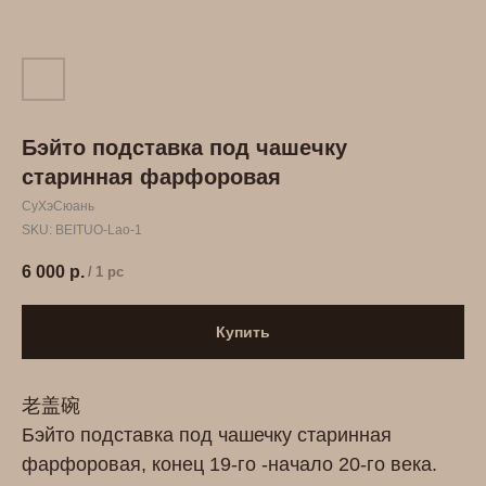
Бэйто подставка под чашечку
старинная фарфоровая
СуХэСюань
SKU:
BEITUO-Lao-1
6 000
р.
/
1 pc
Купить
老盖碗
Бэйто подставка под чашечку старинная
фарфоровая, конец 19-го -начало 20-го века.