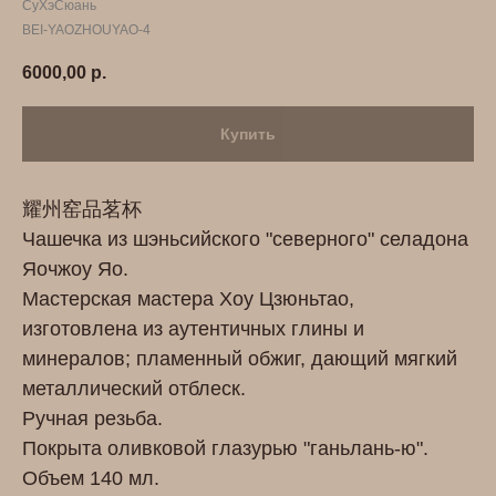
СуХэСюань
BEI-YAOZHOUYAO-4
6000,00
р.
Купить
耀州窑品茗杯
Чашечка из шэньсийского "северного" селадона
Яочжоу Яо.
Мастерская мастера Хоу Цзюньтао,
изготовлена из аутентичных глины и
минералов; пламенный обжиг, дающий мягкий
металлический отблеск.
Ручная резьба.
Покрыта оливковой глазурью "ганьлань-ю".
Объем 140 мл.