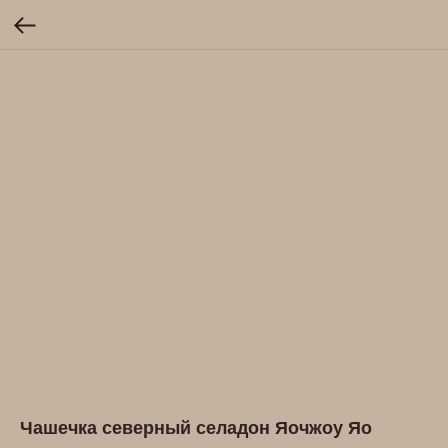
Чашечка северный селадон Яочжоу Яо