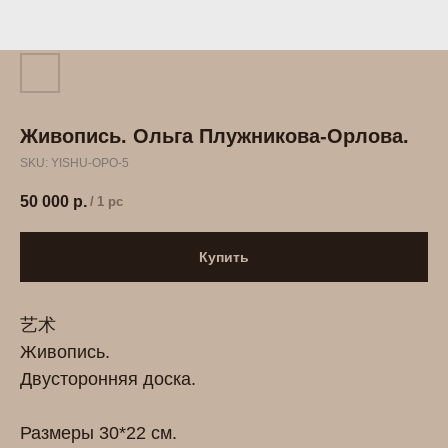
Живопись. Ольга Плужникова-Орлова.
SKU:
YISHU-OPO-5
50 000
р.
/
1 pc
Купить
艺术
Живопись.
Двусторонняя доска.
Размеры 30*22 см.