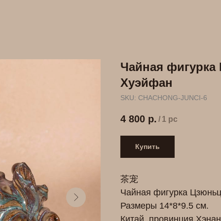
Чайная фигурка 
Хуэйфан
SKU:
СHACHONG-JUNCI-6
4 800
р.
/
1 pc
Купить
茶宠
Чайная фигурка Цзюньц
Размеры 14*8*9.5 см.
Китай, провинция Хэнан