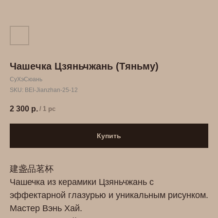
Чашечка Цзяньчжань (Тяньму)
СуХэСюань
SKU:
BEI-Jianzhan-25-12
2 300
р.
/
1 pc
Купить
建盏品茗杯
Чашечка из керамики Цзяньчжань с
эффектарной глазурью и уникальным рисунком.
Мастер Вэнь Хай.