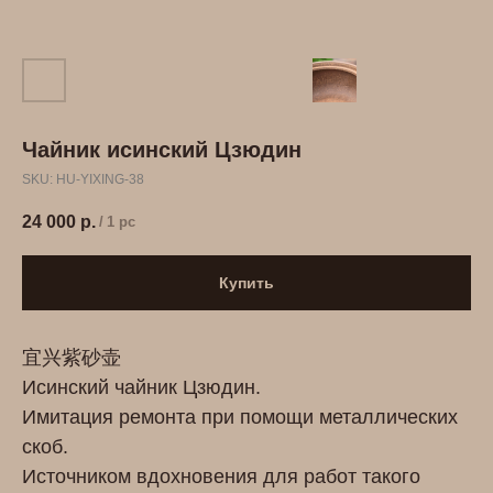
Чайник исинский Цзюдин
SKU:
HU-YIXING-38
24 000
р.
/
1 pc
Купить
宜兴紫砂壶
Исинский чайник Цзюдин.
Имитация ремонта при помощи металлических
скоб.
Источником вдохновения для работ такого