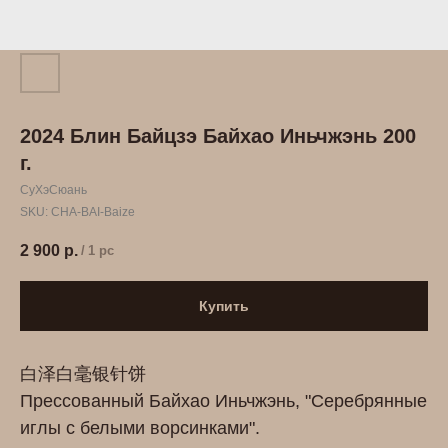
2024 Блин Байцзэ Байхао Иньчжэнь 200
г.
СуХэСюань
SKU:
CHA-BAI-Baize
2 900
р.
/
1 pc
Купить
白泽白毫银针饼
Прессованный Байхао Иньчжэнь, "Серебрянные
иглы с белыми ворсинками".