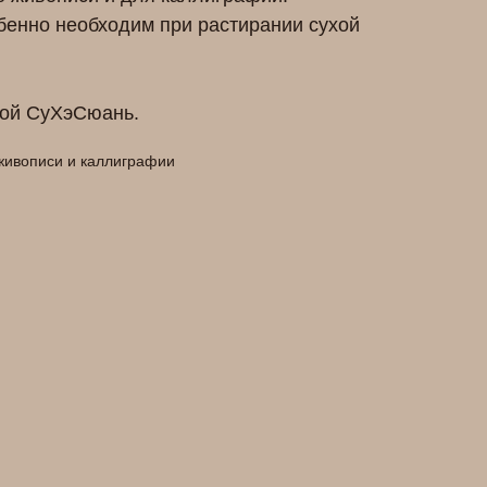
бенно необходим при растирании сухой
кой СуХэСюань.
 живописи и каллиграфии