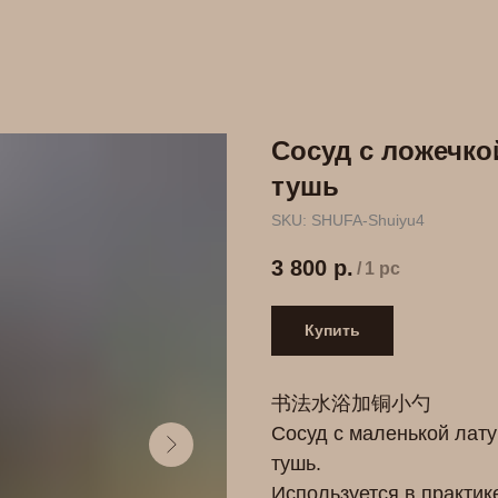
Сосуд с ложечко
тушь
SKU:
SHUFA-Shuiyu4
3 800
р.
/
1 pc
Купить
书法水浴加铜小勺
Сосуд с маленькой лат
тушь.
Используется в практик