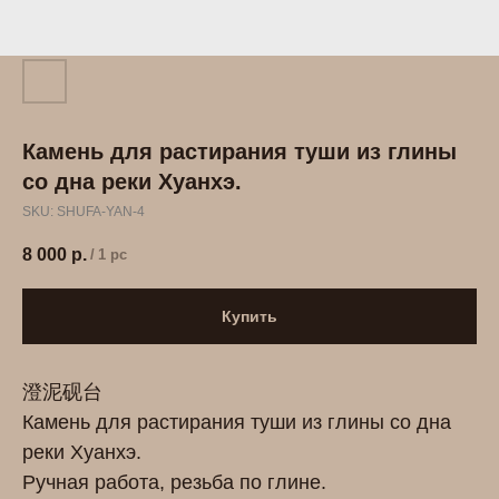
Камень для растирания туши из глины
со дна реки Хуанхэ.
SKU:
SHUFA-YAN-4
8 000
р.
/
1 pc
Купить
澄泥砚台
Камень для растирания туши из глины со дна
реки Хуанхэ.
Ручная работа, резьба по глине.