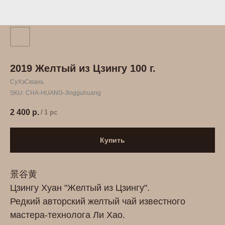
2019 Желтый из Цзингу 100 г.
СуХэСюань
SKU:
CHA-HUANG-Jingguhuang
2 400
р.
/
1 pc
Купить
景谷黄
Цзингу Хуан "Желтый из Цзингу".
Редкий авторский желтый чай известного
мастера-технолога Ли Хао.