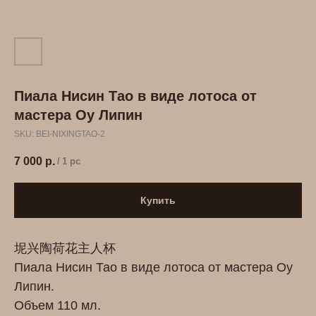
Пиала Нисин Тао в виде лотоса от
мастера Оу Липин
SKU:
BEI-NIXINGTAO-2
7 000
р.
/
1 pc
Купить
坭兴陶荷花主人杯
Пиала Нисин Тао в виде лотоса от мастера Оу
Липин.
Объем 110 мл.