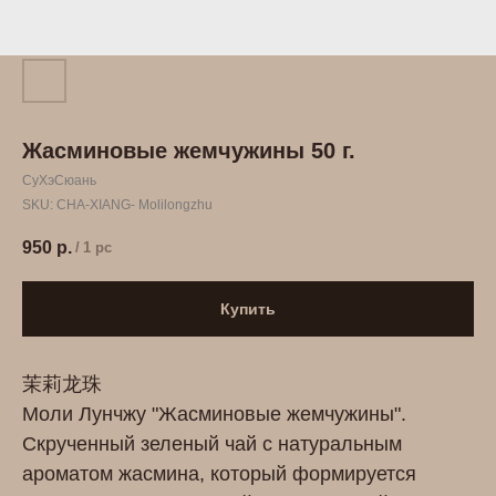
Жасминовые жемчужины 50 г.
СуХэСюань
SKU:
CHA-XIANG- Molilongzhu
950
р.
/
1 pc
Купить
茉莉龙珠
Моли Лунчжу "Жасминовые жемчужины".
Скрученный зеленый чай с натуральным
ароматом жасмина, который формируется