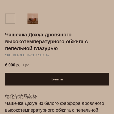
Чашечка Дэхуа дровяного
высокотемпературного обжига с
пепельной глазурью
SKU:
BEI-DEHUA-CHAISHAO-2
6 000
р.
/
1 pc
Купить
德化柴烧品茗杯
Чашечка Дэхуа из белого фарфора дровяного
высокотемпературного обжига с пепельной