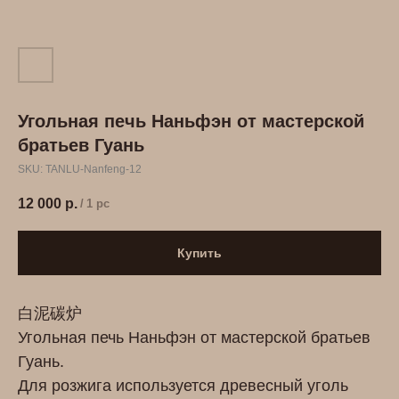
Угольная печь Наньфэн от мастерской
братьев Гуань
SKU:
TANLU-Nanfeng-12
12 000
р.
/
1 pc
Купить
白泥碳炉
Угольная печь Наньфэн от мастерской братьев
Гуань.
Для розжига используется древесный уголь