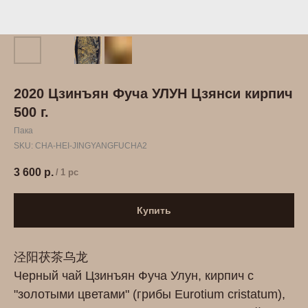
2020 Цзинъян Фуча УЛУН Цзянси кирпич
500 г.
Пака
SKU:
СHA-HEI-JINGYANGFUCHA2
3 600
р.
/
1 pc
Купить
泾阳茯茶乌龙
Черный чай Цзинъян Фуча Улун, кирпич с
"золотыми цветами" (грибы Eurotium cristatum),