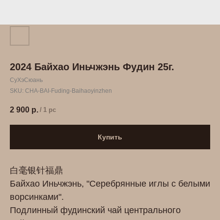
2024 Байхао Иньчжэнь Фудин 25г.
СуХэСюань
SKU:
CHA-BAI-Fuding-Baihaoyinzhen
2 900
р.
/
1 pc
Купить
白毫银针福鼎
Байхао Иньчжэнь, "Серебрянные иглы с белыми
ворсинками".
Подлинный фудинский чай центрального