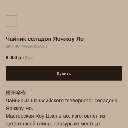
Чайник селадон Яочжоу Яо
SKU:
HU-YAOZHUOYAO-2
9 000
р.
/
1 pc
Купить
耀州窑壶
Чайник из шэньсийского "северного" селадона
Яочжоу Яо.
Мастерская Хоу Цзюньтао, изготовлен из
аутентичной глины, глазурь из местных