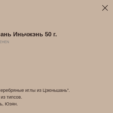
нь Иньчжэнь 50 г.
NZHEN
еребряные иглы из Цзюньшань".
из типсов.
ь, Юэян.