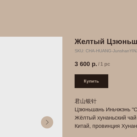
Желтый Цзюньша
SKU:
CHA-HUANG-JunshanYI
3 600
р.
/
1 pc
Купить
君山银针
Цзюньшань Иньчжэнь "С
Жёлтый хунаньский чай 
Китай, провинция Хунан