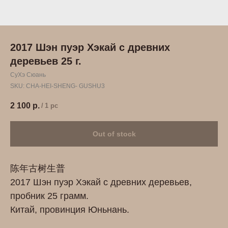
2017 Шэн пуэр Хэкай с древних
деревьев 25 г.
СуХэ Сюань
SKU:
СHA-HEI-SHENG- GUSHU3
2 100
р.
/
1 pc
Out of stock
陈年古树生普
2017 Шэн пуэр Хэкай с древних деревьев,
пробник 25 грамм.
Китай, провинция Юньнань.