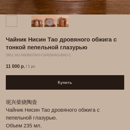
Чайник Нисин Тао дровяного обжига с
тонкой пепельной глазурью
SKU:
HU-NIXINGTAO-CHAISHAO-BAO-1
11 000
р.
/
1 pc
Купить
坭兴柴烧陶壶
Чайник Нисин Тао дровяного обжига с
пепельной глазурью.
Объем 235 мл.