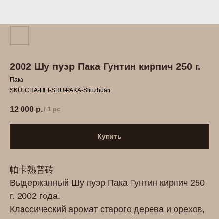
2002 Шу пуэр Пака Гунтин кирпич 250 г.
Пака
SKU:
СHA-HEI-SHU-PAKA-Shuzhuan
12 000
р.
/
1 pc
Купить
帕卡熟普砖
Выдержанный Шу пуэр Пака
Гунтин
кирпич 250
г.
2002 года.
Классический аромат старого дерева и орехов,