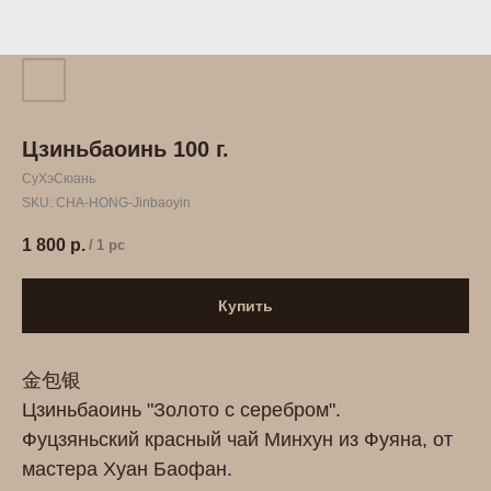
Цзиньбаоинь 100 г.
СуХэСюань
SKU:
CHA-HONG-Jinbaoyin
1 800
р.
/
1 pc
Купить
金包银
Цзиньбаоинь "Золото с серебром".
Фуцзяньский красный чай Минхун из Фуяна, от
мастера Хуан Баофан.