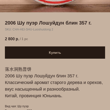
2006 Шу пуэр Лошуйдун блин 357 г.
SKU:
СHA-HEI-SHU-Luoshuidong 2
2 800
р.
/
1 pc
Купить
落水洞熟普饼
2006 Шу пуэр Лошуйдун блин 357 г.
Классический аромат старого дерева и орехов,
вкус насыщенный и разнообразный.
Китай, провинция Юньнань.
Вид чая: Шу пуэр