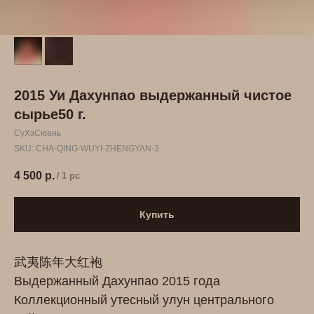
2015 Уи Дахунпао выдержанный чистое
сырье50 г.
СуХэСюань
SKU:
CHA-QING-WUYI-ZHENGYAN-3
4 500
р.
/
1 pc
Купить
武夷陈年大红袍
Выдержанный Дахунпао 2015 года
Коллекционный утесный улун центрального