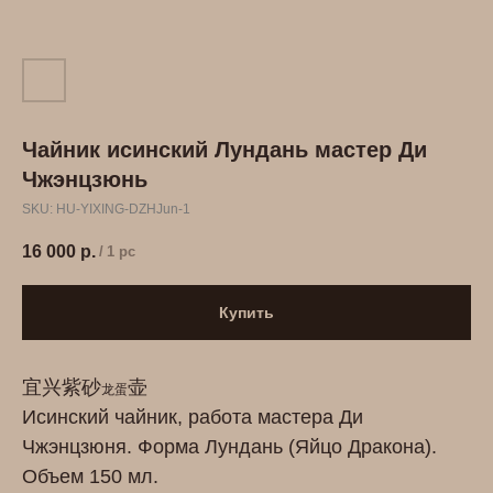
Чайник исинский Лундань мастер Ди
Чжэнцзюнь
SKU:
HU-YIXING-DZHJun-1
16 000
р.
/
1 pc
Купить
宜兴紫砂
壶
龙蛋
Исинский чайник, работа мастера Ди
Чжэнцзюня. Форма Лундань (Яйцо Дракона).
Объем 150 мл.