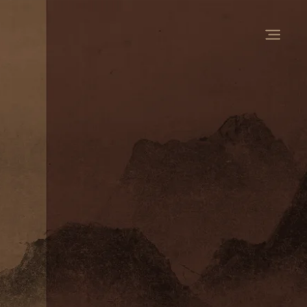
Чай
Предстоящее
Чайное пространство
茶叶
茶空间
近期
Посуда
Обучение
О проекте
茶具
关于我们
课程
Предметы и аксессуары
Мастера и преподаватели
Прошедшее
文玩
茶人
回顾